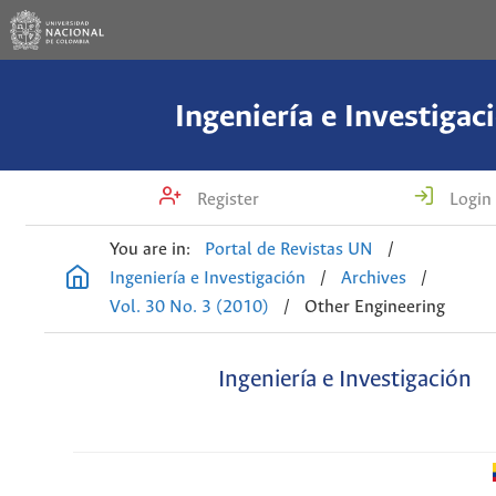
Ingeniería e Investigac
Register
Login
You are in:
Portal de Revistas UN
/
Ingeniería e Investigación
/
Archives
/
Vol. 30 No. 3 (2010)
/
Other Engineering
Ingeniería e Investigación