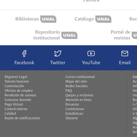
Palmira
Bibliotecas
Catálogo
Rec
Repositorio
Portal de
institucional
revistas
Facebook
Twitter
YouTube
Email
Régimen Legal
Correo institucional
Co
Talento humano
Mapa del sitio
Av
Contratación
Redes Sociales
40
Ofertas de empleo
FAQ
He
Rendición de cuentas
Quejas y reclamos
Un
Concurso docente
Atención en línea
Bo
Pago Virtual
Encuesta
(+
Control interno
Contáctenos
00
Calidad
Estadísticas
© 
Buzón de notificaciones
Glosario
Al
di
Ac
Ac