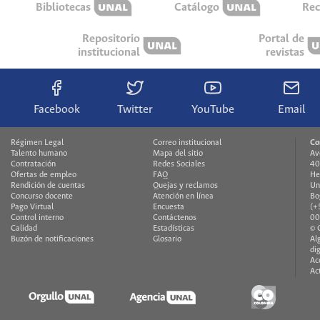
Bibliotecas
Catálogo
Rec
Repositorio
Portal de
institucional
revistas
Facebook
Twitter
YouTube
Email
Régimen Legal
Correo institucional
Co
Talento humano
Mapa del sitio
Av
Contratación
Redes Sociales
40
Ofertas de empleo
FAQ
He
Rendición de cuentas
Quejas y reclamos
Un
Concurso docente
Atención en línea
Bo
Pago Virtual
Encuesta
(+
Control interno
Contáctenos
00
Calidad
Estadísticas
© 
Buzón de notificaciones
Glosario
Al
di
Ac
Ac