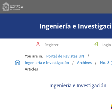
Ingeniería e Investigac
Register
Login
You are in:
Portal de Revistas UN
/
Ingeniería e Investigación
/
Archives
/
No. 8 
Articles
Ingeniería e Investigación