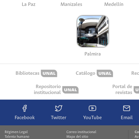
La Paz
Manizales
Medellín
Palmira
Bibliotecas
Catálogo
Rec
Repositorio
Portal de
institucional
revistas
Facebook
Twitter
YouTube
Email
Régimen Legal
Correo institucional
Co
Talento humano
Mapa del sitio
Av