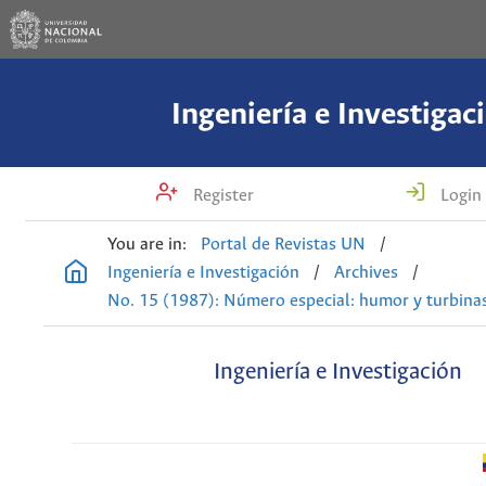
Ingeniería e Investigac
Register
Login
You are in:
Portal de Revistas UN
/
Ingeniería e Investigación
/
Archives
/
No. 15 (1987): Número especial: humor y turbina
Ingeniería e Investigación