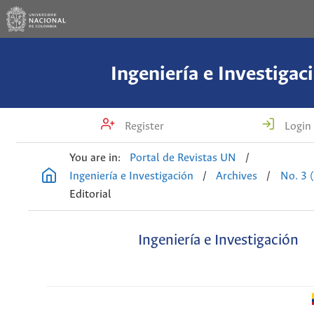
Ingeniería e Investigac
Register
Login
You are in:
Portal de Revistas UN
/
Ingeniería e Investigación
/
Archives
/
No. 3 
Editorial
Ingeniería e Investigación