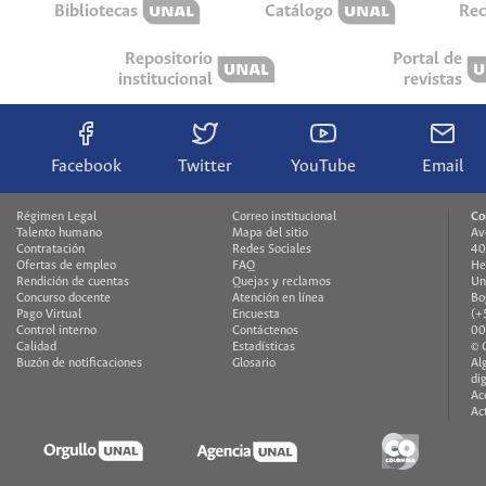
Bibliotecas
Catálogo
Rec
Repositorio
Portal de
institucional
revistas
Facebook
Twitter
YouTube
Email
Régimen Legal
Correo institucional
Co
Talento humano
Mapa del sitio
Av
Contratación
Redes Sociales
40
Ofertas de empleo
FAQ
He
Rendición de cuentas
Quejas y reclamos
Un
Concurso docente
Atención en línea
Bo
Pago Virtual
Encuesta
(+
Control interno
Contáctenos
00
Calidad
Estadísticas
© 
Buzón de notificaciones
Glosario
Al
di
Ac
Ac