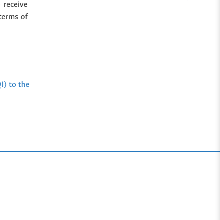
 receive
terms of
I) to the