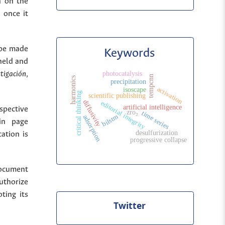
n on the
 once it
 be made
Keywords
held and
stigación
,
photocatalysis
tempcnn
harmonics
precipitation
activation
isoscape
critical thinking
scientific publishing
diffusivity
editorial integrity
artificial intelligence
spective
zro₂
time series
bilstm
adsorption
in page
desulfurization
cation is
progressive collapse
document
uthorize
ting its
Twitter