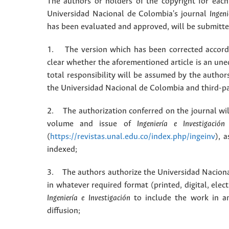
The authors or holders of the copyright for each 
Universidad Nacional de Colombia's journal
Ingeni
has been evaluated and approved, will be submitted 
1. The version which has been corrected accordin
clear whether the aforementioned article is an une
total responsibility will be assumed by the autho
the Universidad Nacional de Colombia and third-pa
2. The authorization conferred on the journal will
volume and issue of
Ingeniería e Investigación
(
https://revistas.unal.edu.co/index.php/ingeinv
), 
indexed;
3. The authors authorize the Universidad Naciona
in whatever required format (printed, digital, ele
Ingeniería e Investigación
to include the work in an
diffusion;