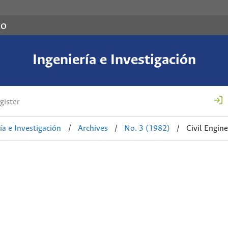
co
Ingeniería e Investigación
gister
ía e Investigación
/
Archives
/
No. 3 (1982)
/
Civil Engin