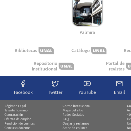
Palmira
Bibliotecas
Catálogo
Rec
Repositorio
Portal de
institucional
revistas
Facebook
Twitter
YouTube
Email
Régimen Legal
Correo institucional
Co
Talento humano
Mapa del sitio
Av
Contratación
Redes Sociales
40
Ofertas de empleo
FAQ
He
Rendición de cuentas
Quejas y reclamos
Un
Concurso docente
Atención en línea
Bo