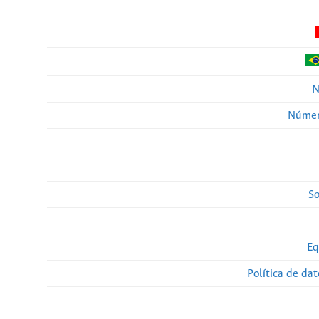
N
Númer
So
Eq
Política de da