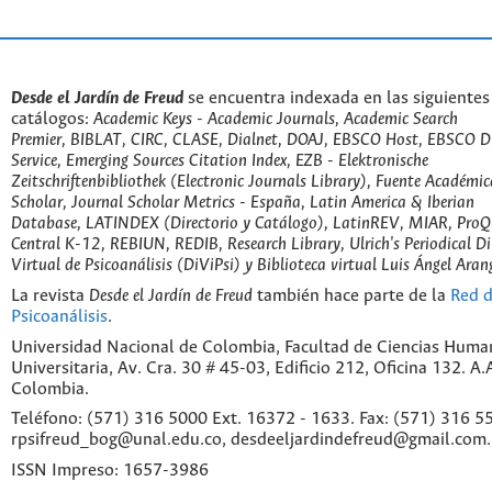
Desde el Jardín de Freud
se encuentra indexada en las siguientes
catálogos:
Academic Keys - Academic Journals, Academic Search
Premier, BIBLAT, CIRC, CLASE, Dialnet, DOAJ, EBSCO Host, EBSCO D
Service, Emerging Sources Citation Index, EZB - Elektronische
Zeitschriftenbibliothek (Electronic Journals Library), Fuente Académic
Scholar, Journal Scholar Metrics - España, Latin America & Iberian
Database, LATINDEX (Directorio y Catálogo), LatinREV, MIAR, ProQu
Central K-12, REBIUN, REDIB, Research Library, Ulrich's Periodical Di
Virtual de Psicoanálisis (DiViPsi) y Biblioteca virtual Luis Ángel Aran
La revista
Desde el Jardín de Freud
también hace parte de la
Red d
Psicoanálisis
.
Universidad Nacional de Colombia, Facultad de Ciencias Huma
Universitaria, Av. Cra. 30 # 45-03, Edificio 212, Oficina 132. A
Colombia.
Teléfono: (571) 316 5000 Ext. 16372 - 1633. Fax: (571) 316 55
rpsifreud_bog@unal.edu.co, desdeeljardindefreud@gmail.com.
ISSN Impreso: 1657-3986