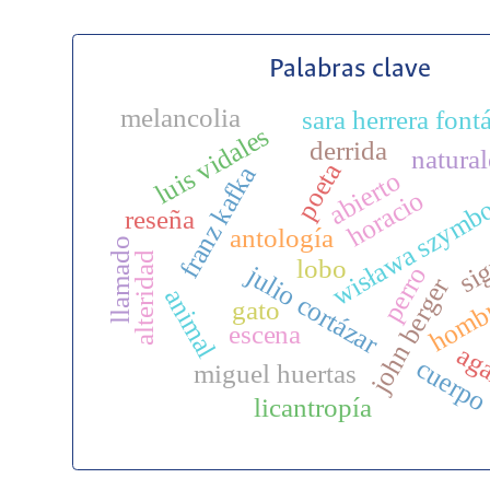
Palabras clave
melancolia
sara herrera font
luis vidales
derrida
natural
poeta
franz kafka
abierto
wisława szymb
horacio
reseña
si
antología
llamado
alteridad
lobo
julio cortázar
perro
john berger
animal
homb
gato
escena
ag
cuerp
miguel huertas
licantropía