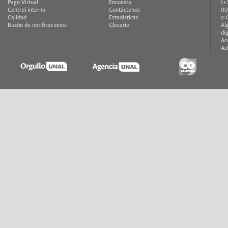
Pago Virtual
Encuesta
(+
Control interno
Contáctenos
00
Calidad
Estadísticas
© 
Buzón de notificaciones
Glosario
Al
di
Ac
Ac