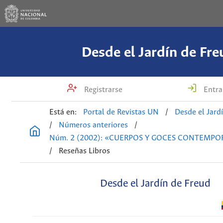
Desde el Jardín de Fre
Registrarse
Entra
Está en:
Portal de Revistas UN
/
Desde el Jard
/
Números anteriores
/
Núm. 2 (2002): «CUERPOS Y GOCES CONTEMP
/
Reseñas Libros
Desde el Jardín de Freud