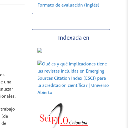
Formato de evaluación (Inglés)
Indexada en
los
de una
enlazar
ionales.
 trabajo
 (de
s de