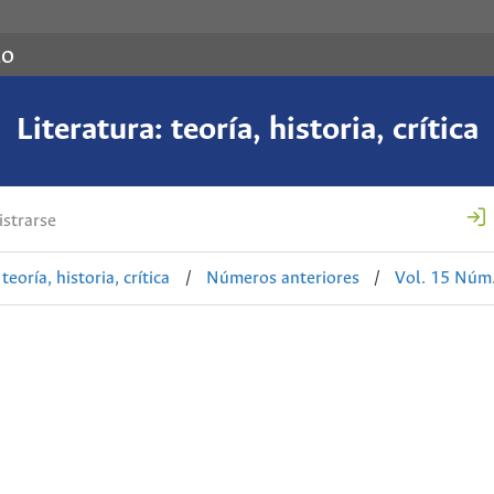
co
Literatura: teoría, historia, crítica
strarse
teoría, historia, crítica
/
Números anteriores
/
Vol. 15 Núm.