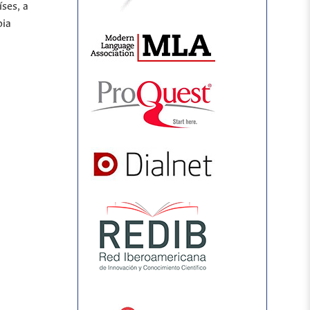
íses, a
bia