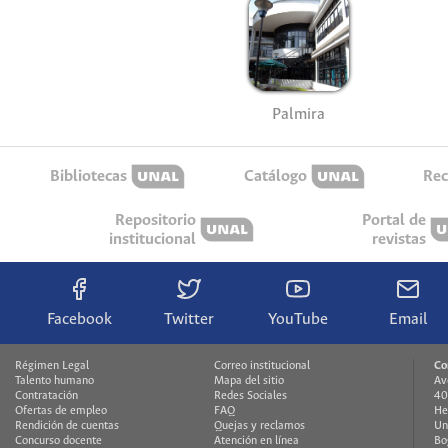
Palmira
Bibliotecas
Catálogo
Rec
Repositorio
Portal de
institucional
revistas
Facebook
Twitter
YouTube
Email
Régimen Legal
Correo institucional
Co
Talento humano
Mapa del sitio
Av
Contratación
Redes Sociales
40
Ofertas de empleo
FAQ
He
Rendición de cuentas
Quejas y reclamos
Un
Concurso docente
Atención en línea
Bo