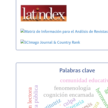
Palabras clave
comunidad educati
g
fenomenología
biblioteca pública
cognición encarnada
culpa
institutriz
.