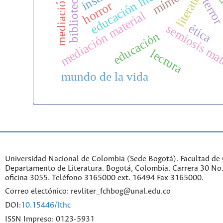
hermenéut
mediación lectora
educación literaria
literatura
mímesis
terro
horror
mediación material
ética
semiosis mat
educación
lectura
mundo de la vida
Universidad Nacional de Colombia (Sede Bogotá). Facultad de
Departamento de Literatura. Bogotá, Colombia. Carrera 30 No.
oficina 3055. Teléfono 3165000 ext. 16494 Fax 3165000.
Correo electónico: revliter_fchbog@unal.edu.co
DOI:
10.15446/lthc
ISSN Impreso: 0123-5931