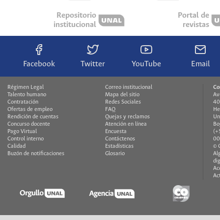
Repositorio
Portal de
institucional
revistas
Facebook
Twitter
YouTube
Email
Régimen Legal
Correo institucional
Co
Talento humano
Mapa del sitio
Av
Contratación
Redes Sociales
40
Ofertas de empleo
FAQ
He
Rendición de cuentas
Quejas y reclamos
Un
Concurso docente
Atención en línea
Bo
Pago Virtual
Encuesta
(+
Control interno
Contáctenos
00
Calidad
Estadísticas
© 
Buzón de notificaciones
Glosario
Al
di
Ac
Ac