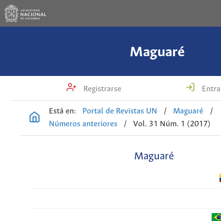
Maguaré
Registrarse
Entra
Está en:
Portal de Revistas UN
/
Maguaré
/
Números anteriores
/
Vol. 31 Núm. 1 (2017)
Maguaré