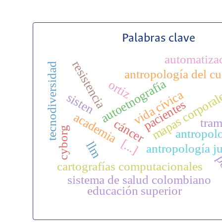
Palabras clave
automatiza
resistencia
tecnodiversidad
antropología del c
autoetnografía
ortiz
mapas corporal
vida cívica
sisten
pacientes
academia
tra
cáncer
cyborg
antropol
[...]
llm
antropología ju
p
cartografías computacionales
sistema de salud colombiano
educación superior