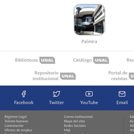
Palmira
Bibliotecas
Catálogo
Rec
Repositorio
Portal de
institucional
revistas
Facebook
Twitter
YouTube
Email
Régimen Legal
Correo institucional
Co
Talento humano
Mapa del sitio
Av
Contratación
Redes Sociales
40
Ofertas de empleo
FAQ
He