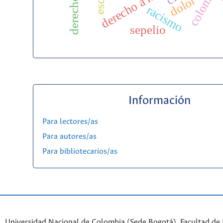
colombia
dolor
racismo
sepelio
Información
Para lectores/as
Para autores/as
Para bibliotecarios/as
Universidad Nacional de Colombia (Sede Bogotá). Facultad de 