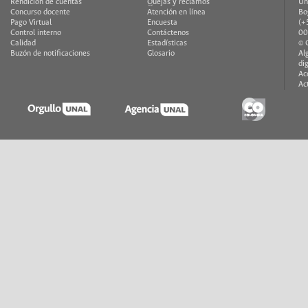
Rendición de cuentas
Quejas y reclamos
Un
Concurso docente
Atención en línea
Bo
Pago Virtual
Encuesta
(+
Control interno
Contáctenos
00
Calidad
Estadísticas
© 
Buzón de notificaciones
Glosario
Al
di
Ac
Ac