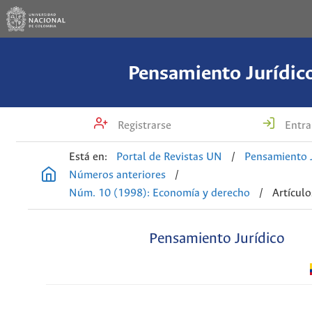
Pensamiento Jurídic
Registrarse
Entra
Está en:
Portal de Revistas UN
/
Pensamiento J
Números anteriores
/
Núm. 10 (1998): Economía y derecho
/
Artículo
Pensamiento Jurídico