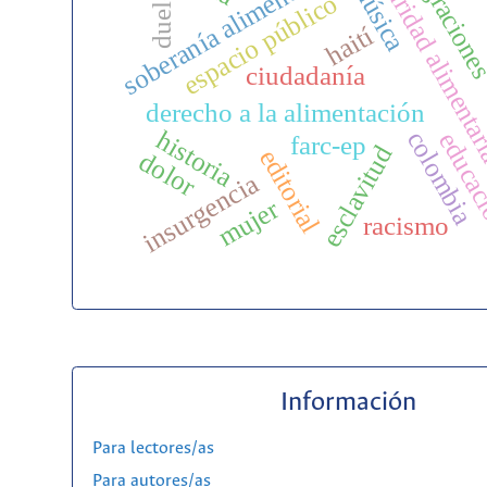
seguridad alimenta
migracion
soberanía alimentaria
música
duelo
espacio público
haití
ciudadanía
derecho a la alimentación
historia
colombia
educa
farc-ep
esclavitud
editorial
dolor
insurgencia
mujer
racismo
Información
Para lectores/as
Para autores/as