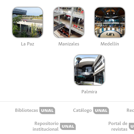
La Paz
Manizales
Medellín
Palmira
Bibliotecas
Catálogo
Rec
Repositorio
Portal de
institucional
revistas