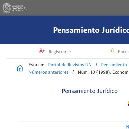
Pensamiento Jurídic
Registrarse
Entra
Está en:
Portal de Revistas UN
/
Pensamiento J
Números anteriores
/
Núm. 10 (1998): Economí
Pensamiento Jurídico
N