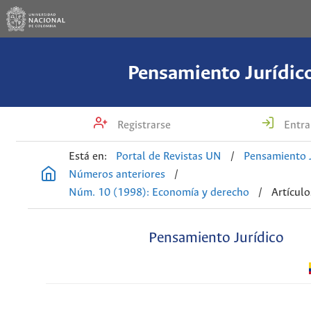
Pensamiento Jurídic
Registrarse
Entra
Está en:
Portal de Revistas UN
/
Pensamiento J
Números anteriores
/
Núm. 10 (1998): Economía y derecho
/
Artículo
Pensamiento Jurídico