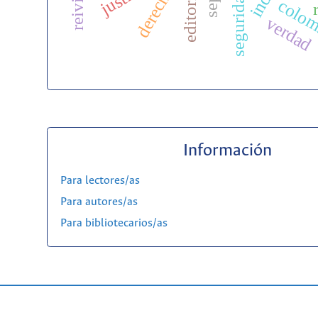
editorial
colom
verdad
Información
Para lectores/as
Para autores/as
Para bibliotecarios/as