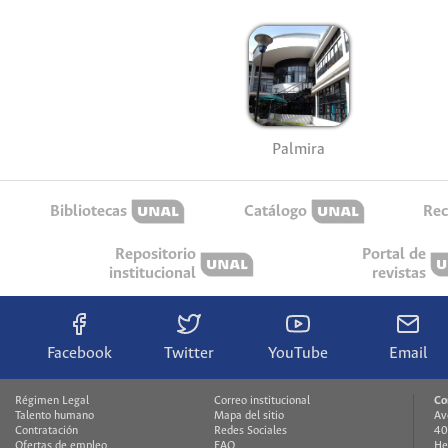
Palmira
Bibliotecas
Catálogo
Rec
Repositorio
Portal de
institucional
revistas
Facebook
Twitter
YouTube
Email
Régimen Legal
Correo institucional
Co
Talento humano
Mapa del sitio
Av
Contratación
Redes Sociales
40
Ofertas de empleo
FAQ
He