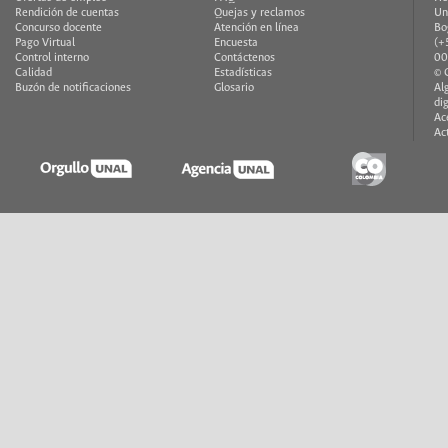
Rendición de cuentas
Quejas y reclamos
Un
Concurso docente
Atención en línea
Bo
Pago Virtual
Encuesta
(+
Control interno
Contáctenos
00
Calidad
Estadísticas
© 
Buzón de notificaciones
Glosario
Al
di
Ac
Ac