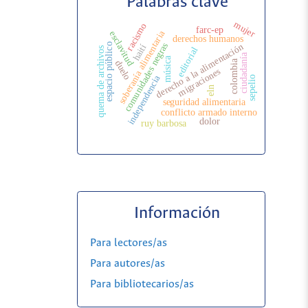
Palabras clave
mujer
racismo
farc-ep
soberanía alimentaria
esclavitud
derechos humanos
comunidades negras
derecho a la alimentación
espacio público
haití
editorial
quema de archivos
ciudadanía
música
colombia
duelo
migraciones
independencia
sepelio
eln
seguridad alimentaria
conflicto armado interno
dolor
ruy barbosa
Información
Para lectores/as
Para autores/as
Para bibliotecarios/as