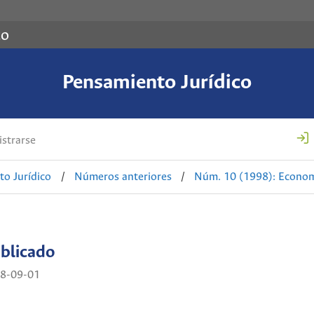
co
Pensamiento Jurídico
strarse
o Jurídico
/
Números anteriores
/
Núm. 10 (1998): Econom
blicado
8-09-01