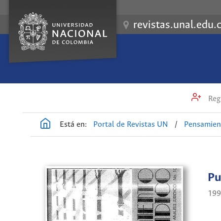
revistas.unal.edu.
Regi
Está en:
Portal de Revistas UN
/
Pensamient
Pu
199