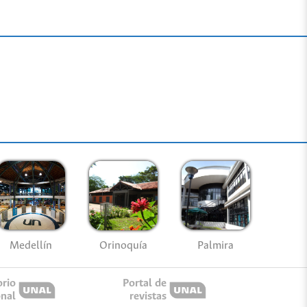
Medellín
Palmira
Orinoquía
orio
Portal de
onal
revistas