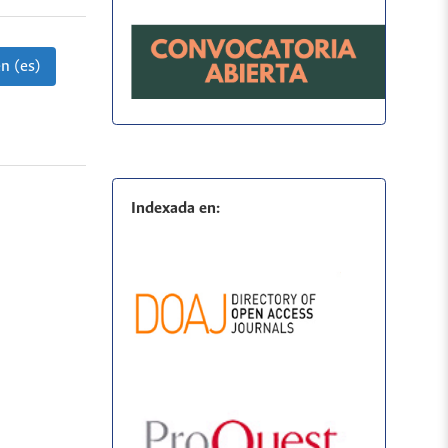
n (es)
Indexada en: