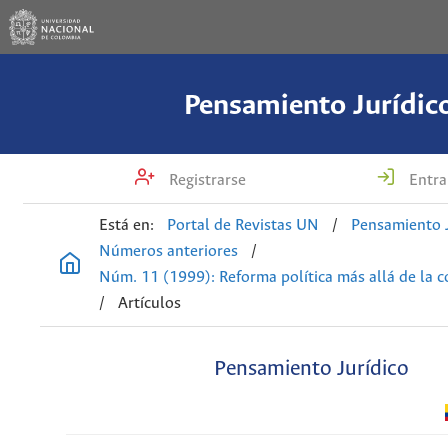
Pensamiento Jurídic
Registrarse
Entra
Está en:
Portal de Revistas UN
/
Pensamiento J
Números anteriores
/
Núm. 11 (1999): Reforma política más allá de la 
/
Artículos
Pensamiento Jurídico