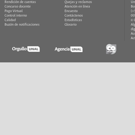
Rendición de cuentas
Quejas y reclamos
Un
Concurso docente
Atención en línea
Bo
Pago Virtual
Encuesta
(+
Control interno
Contáctenos
00
Calidad
Estadísticas
© 
Buzón de notificaciones
Glosario
Al
di
Ac
Ac