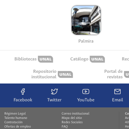
Palmira
Bibliotecas
Catálogo
Rec
Repositorio
Portal de
institucional
revistas
Facebook
Twitter
YouTube
Email
Régimen Legal
Correo institucional
Co
Talento humano
Mapa del sitio
Av
Contratación
Redes Sociales
40
Ofertas de empleo
FAQ
He