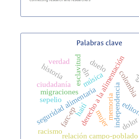
Palabras clave
ed
derecho a la alimentación
esclavitud
verdad
duelo
historia
eln
colombi
música
ciudadanía
independencia
seguridad alimentaria
migraciones
memoria
sepelio
editor
haití
farc-ep
mujer
dolo
racismo
relación campo-poblado