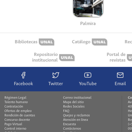
Palmira
Bibliotecas
Catálogo
Rec
Repositorio
Portal de
institucional
revistas
Facebook
Twitter
YouTube
Email
Régimen Legal
Correo institucional
Co
Talento humano
Mapa del sitio
Av
Contratación
Redes Sociales
40
Ofertas de empleo
FAQ
He
Rendición de cuentas
Quejas y reclamos
Un
Concurso docente
Atención en línea
Bo
Pago Virtual
Encuesta
(+
Control interno
Contáctenos
00