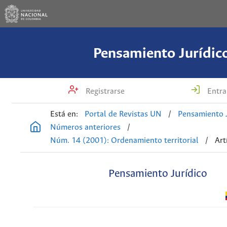
Pensamiento Jurídic
Registrarse
Entra
Está en:
Portal de Revistas UN
/
Pensamiento J
Números anteriores
/
Núm. 14 (2001): Ordenamiento territorial
/
Art
Pensamiento Jurídico