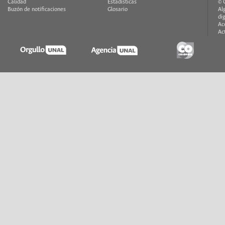
Calidad
Estadísticas
© 
Buzón de notificaciones
Glosario
Al
di
Ac
Ac