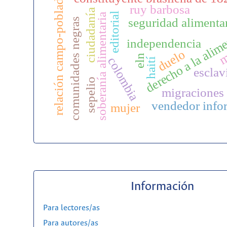
relación campo-poblado
ruy barbosa
ciudadanía
editorial
soberanía alimentaria
seguridad alimenta
comunidades negras
derecho a la alim
independencia
m
duelo
eln
colombia
haití
esclav
sepelio
migraciones
vendedor 
mujer
Información
Para lectores/as
Para autores/as