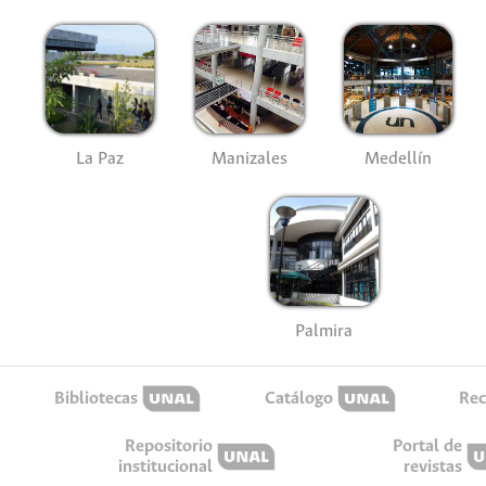
La Paz
Manizales
Medellín
Palmira
Bibliotecas
Catálogo
Rec
Repositorio
Portal de
institucional
revistas