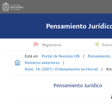
Pensamiento Jurídic
Registrarse
Entra
Está en:
Portal de Revistas UN
/
Pensamiento J
Números anteriores
/
Núm. 14 (2001): Ordenamiento territorial
/
Art
Pensamiento Jurídico