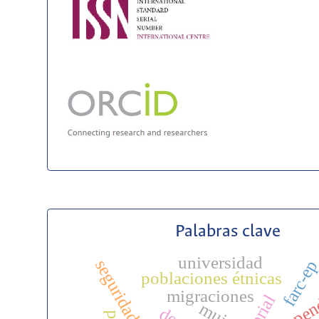
Palabras clave
universidad
farc-e
poblaciones étnicas
indepen
migraciones
mujer