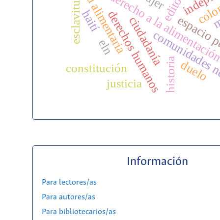
seguridad alimentaria
editorial
derecho a la alimentació
colo
esclavitud
m
haití
derechos humanos
espacio 
ciudadanía
comunidades n
eln
historia
duelo
constitución
justicia
Información
Para lectores/as
Para autores/as
Para bibliotecarios/as