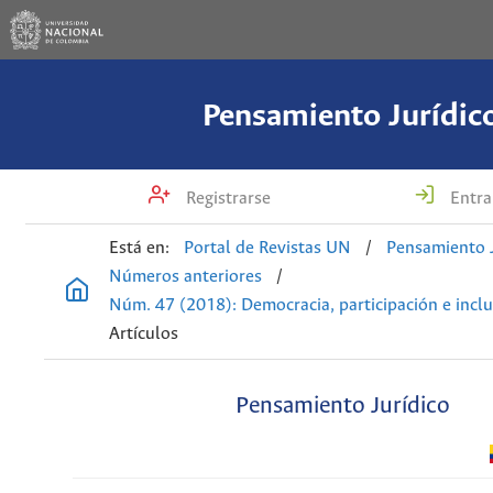
Pensamiento Jurídic
Registrarse
Entra
Está en:
Portal de Revistas UN
/
Pensamiento J
Números anteriores
/
Núm. 47 (2018): Democracia, participación e incl
Artículos
Pensamiento Jurídico