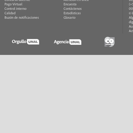
Pago Virtual
Encuesta
(+
Control interno
Contáctenos
00
Calidad
Estadísticas
© 
Buzón de notificaciones
Glosario
Al
di
Ac
Ac