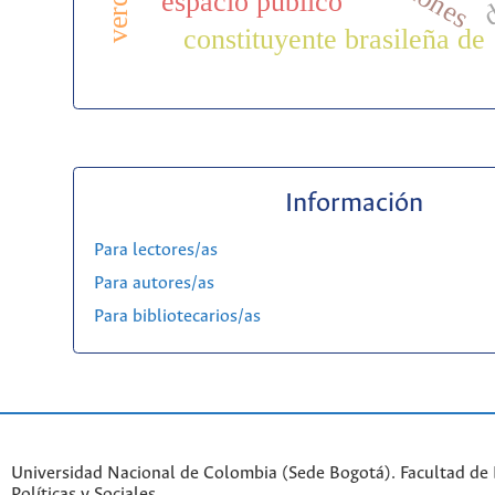
verdad
d
espacio público
constituyente brasileña de
Información
Para lectores/as
Para autores/as
Para bibliotecarios/as
Universidad Nacional de Colombia (Sede Bogotá). Facultad de 
Políticas y Sociales