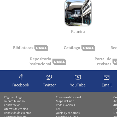
Palmira
Bibliotecas
Catálogo
Rec
Repositorio
Portal de
institucional
revistas
Facebook
Twitter
YouTube
Email
Régimen Legal
Correo institucional
Co
Talento humano
Mapa del sitio
Av
Contratación
Redes Sociales
40
Ofertas de empleo
FAQ
He
Rendición de cuentas
Quejas y reclamos
Un
Concurso docente
Atención en línea
Bo