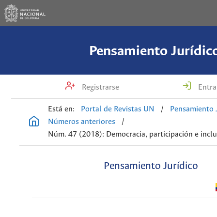
Pensamiento Jurídic
Registrarse
Entra
Está en:
Portal de Revistas UN
/
Pensamiento J
Números anteriores
/
Núm. 47 (2018): Democracia, participación e incl
Pensamiento Jurídico