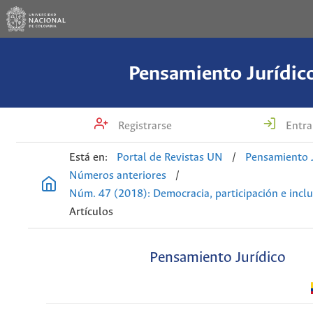
Pensamiento Jurídic
Registrarse
Entra
Está en:
Portal de Revistas UN
/
Pensamiento J
Números anteriores
/
Núm. 47 (2018): Democracia, participación e incl
Artículos
Pensamiento Jurídico