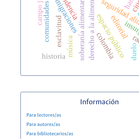
comunidades negras
campo jurídico
derecho a la alimentación
haití
soberanía alimentaria
seguridad ali
migraciones
espacio público
editorial
esclavitud
insu
colombia
ra
música
duelo
historia
Información
Para lectores/as
Para autores/as
Para bibliotecarios/as