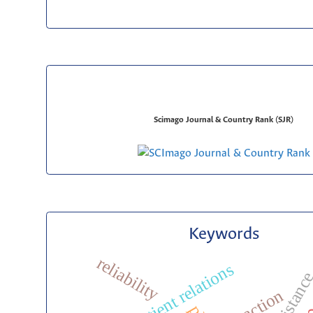
Scimago Journal & Country Rank (SJR)
Keywords
reliability
nurse-patient relations
attraction