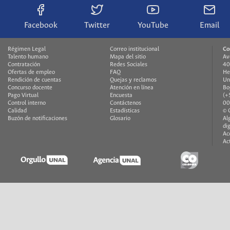
Facebook
Twitter
YouTube
Email
Régimen Legal
Correo institucional
Co
Talento humano
Mapa del sitio
Av
Contratación
Redes Sociales
40
Ofertas de empleo
FAQ
He
Rendición de cuentas
Quejas y reclamos
Un
Concurso docente
Atención en línea
Bo
Pago Virtual
Encuesta
(+
Control interno
Contáctenos
00
Calidad
Estadísticas
© 
Buzón de notificaciones
Glosario
Al
di
Ac
Ac