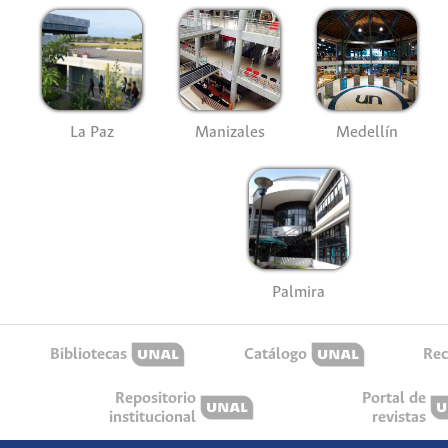
La Paz
Manizales
Medellín
Palmira
Bibliotecas
Catálogo
Rec
Repositorio
Portal de
institucional
revistas