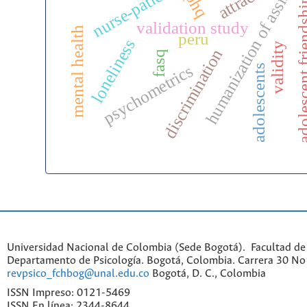
humanization of assistanc
phq
adolescent fr
validation study
mental health
peru
loneliness
validity
discrimination
fasq
psychometrics
adolescents
Universidad Nacional de Colombia (Sede Bogotá). Facultad de
Departamento de Psicología. Bogotá, Colombia. Carrera 30 No 
revpsico_fchbog@unal.edu.co
Bogotá, D. C., Colombia
ISSN Impreso: 0121-5469
ISSN En línea: 2344-8644