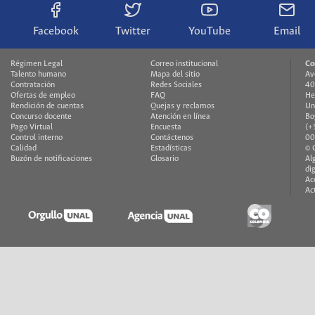
Facebook
Twitter
YouTube
Email
Régimen Legal
Correo institucional
Co
Talento humano
Mapa del sitio
Av
Contratación
Redes Sociales
40
Ofertas de empleo
FAQ
He
Rendición de cuentas
Quejas y reclamos
Un
Concurso docente
Atención en línea
Bo
Pago Virtual
Encuesta
(+
Control interno
Contáctenos
00
Calidad
Estadísticas
© 
Buzón de notificaciones
Glosario
Al
di
Ac
Ac