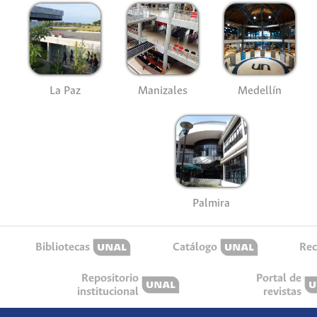
La Paz
Manizales
Medellín
Palmira
Bibliotecas
Catálogo
Rec
Repositorio
Portal de
institucional
revistas