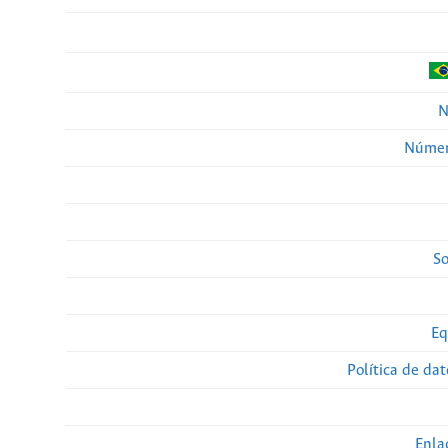
N
Númer
So
Eq
Política de da
Enla