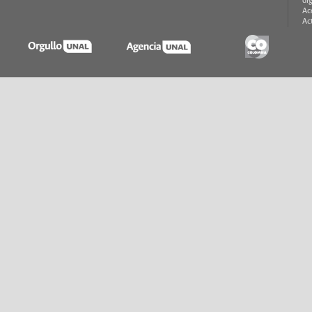
di
Ac
Ac