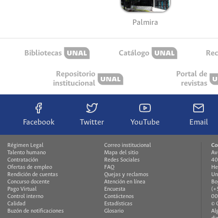
Palmira
Bibliotecas
Catálogo
Rec
Repositorio
Portal de
institucional
revistas
Facebook
Twitter
YouTube
Email
Régimen Legal
Correo institucional
Co
Talento humano
Mapa del sitio
Av
Contratación
Redes Sociales
40
Ofertas de empleo
FAQ
He
Rendición de cuentas
Quejas y reclamos
Un
Concurso docente
Atención en línea
Bo
Pago Virtual
Encuesta
(+
Control interno
Contáctenos
00
Calidad
Estadísticas
© 
Buzón de notificaciones
Glosario
Al