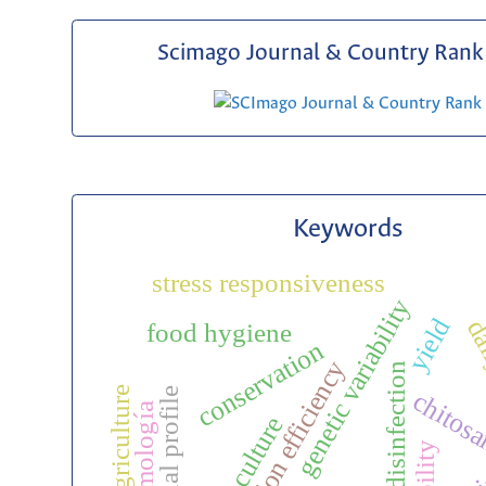
Scimago Journal & Country Rank 
Keywords
stress responsiveness
genetic variability
yield
dai
food hygiene
conservation
selection efficiency
disinfection
smart agriculture
nutritional profile
chitos
entomología
rubi