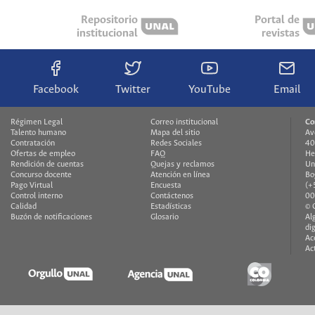
Repositorio
Portal de
institucional
revistas
Facebook
Twitter
YouTube
Email
Régimen Legal
Correo institucional
Co
Talento humano
Mapa del sitio
Av
Contratación
Redes Sociales
40
Ofertas de empleo
FAQ
He
Rendición de cuentas
Quejas y reclamos
Un
Concurso docente
Atención en línea
Bo
Pago Virtual
Encuesta
(+
Control interno
Contáctenos
00
Calidad
Estadísticas
© 
Buzón de notificaciones
Glosario
Al
di
Ac
Ac