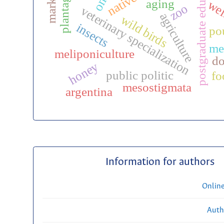
postgraduate education
aging
wel
zoo
veterinary specialization
agriculture
wild birds
insects
po
me
meliponiculture
d
honey
public politic
fo
mesostigmata
argentina
Information for authors
Onlin
Auth