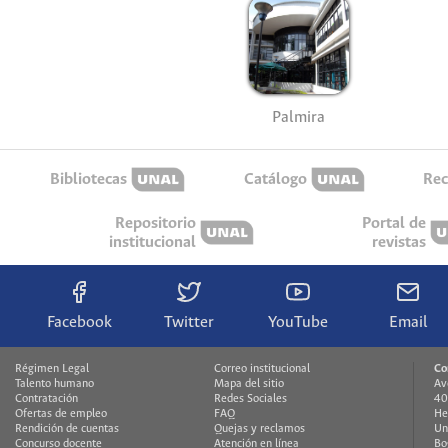
Palmira
Bibliotecas
Catálogo
Rec
Repositorio
Portal de
institucional
revistas
Facebook
Twitter
YouTube
Email
Régimen Legal
Correo institucional
Co
Talento humano
Mapa del sitio
Av
Contratación
Redes Sociales
40
Ofertas de empleo
FAQ
He
Rendición de cuentas
Quejas y reclamos
Un
Concurso docente
Atención en línea
Bo