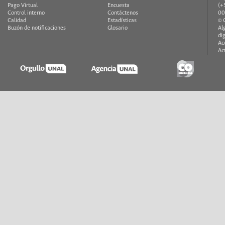
Pago Virtual
Encuesta
(+
Control interno
Contáctenos
00
Calidad
Estadísticas
© 
Buzón de notificaciones
Glosario
Al
di
Ac
Ac