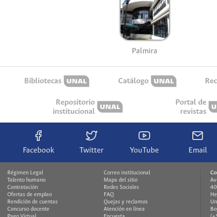
Palmira
Bibliotecas
Catálogo
Rec
Repositorio
Portal de
institucional
revistas
Facebook
Twitter
YouTube
Email
Régimen Legal
Correo institucional
Co
Talento humano
Mapa del sitio
Av
Contratación
Redes Sociales
40
Ofertas de empleo
FAQ
He
Rendición de cuentas
Quejas y reclamos
Un
Concurso docente
Atención en línea
Bo
Pago Virtual
Encuesta
(+