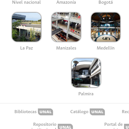
Nivel nacional
Amazonía
Bogotá
La Paz
Manizales
Medellín
Palmira
Bibliotecas
Catálogo
Rec
Repositorio
Portal de