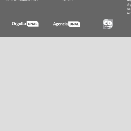
Buzón de notificaciones
Glosario
Al
di
Ac
Ac