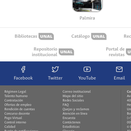
Palmira
Bibliotecas
Catálogo
Rec
Repositorio
Portal de
institucional
revistas
Facebook
Twitter
YouTube
Email
Régimen Legal
Correo institucional
Co
Talento humano
Mapa del sitio
Av
Contratación
Redes Sociales
40
Ofertas de empleo
FAQ
He
Rendición de cuentas
Quejas y reclamos
Un
Concurso docente
Atención en línea
Bo
Pago Virtual
Encuesta
(+
Control interno
Contáctenos
00
Calidad
Estadísticas
© 