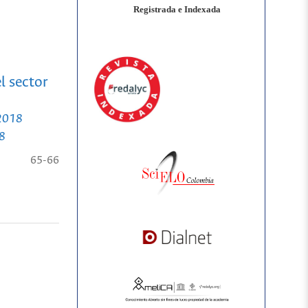
Registrada e Indexada
l sector
 2018
18
65-66