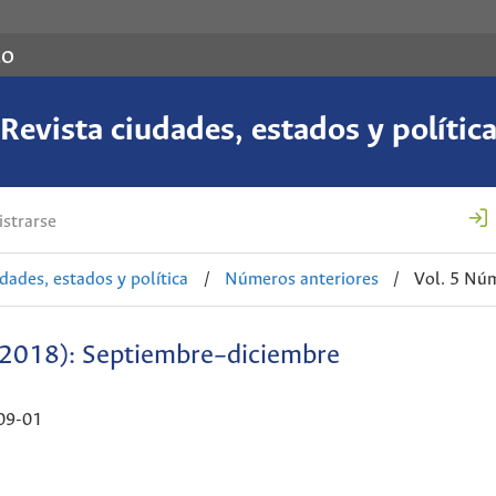
co
Revista ciudades, estados y polític
strarse
udades, estados y política
/
Números anteriores
/
Vol. 5 Núm
(2018): Septiembre–diciembre
09-01