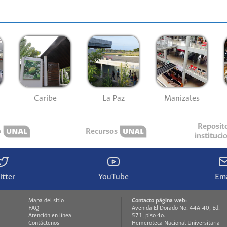
Caribe
La Paz
Manizales
Reposit
o
Recursos
instituci
itter
YouTube
Ema
Mapa del sitio
Contacto página web:
FAQ
Avenida El Dorado No. 44A-40, Ed.
Atención en línea
571, piso 4o.
Contáctenos
Hemeroteca Nacional Universitaria