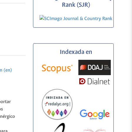
Rank (SJR)
Indexada en
n (en)
portar
os
enérgico
para