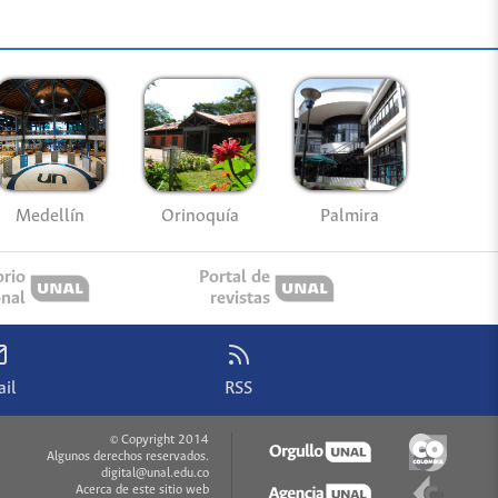
Medellín
Palmira
Orinoquía
orio
Portal de
onal
revistas
il
RSS
© Copyright 2014
Algunos derechos reservados.
digital@unal.edu.co
Acerca de este sitio web