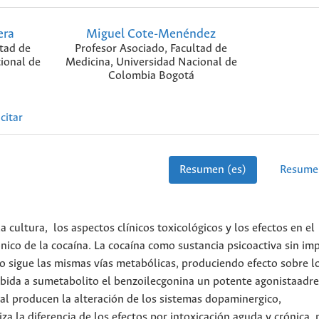
era
Miguel Cote-Menéndez
ltad de
Profesor Asociado, Facultad de
ional de
Medicina, Universidad Nacional de
Colombia Bogotá
citar
Resumen (es)
Resume
 la cultura, los aspectos clínicos toxicológicos y los efectos en el
ico de la cocaína. La cocaína como sustancia psicoactiva sin im
 sigue las mismas vías metabólicas, produciendo efecto sobre l
debida a sumetabolito el benzoilecgonina un potente agonistaadr
ral producen la alteración de los sistemas dopaminergico,
a la diferencia de los efectos por intoxicación aguda y crónica, 