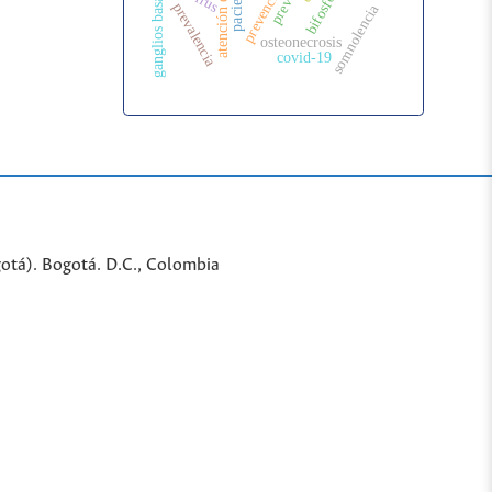
pacientes
ganglios basales
prevalencia
somnolencia
osteonecrosis
covid-19
gotá). Bogotá. D.C., Colombia