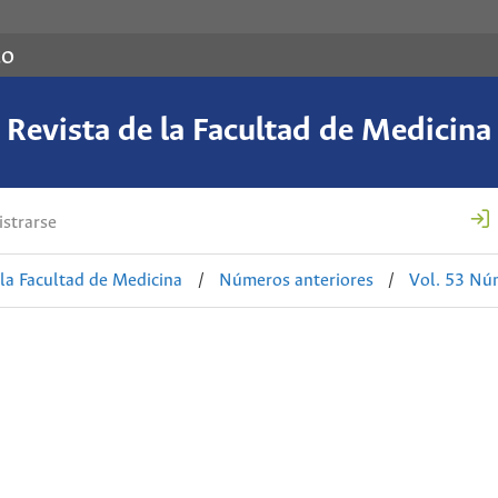
co
Revista de la Facultad de Medicina
strarse
 la Facultad de Medicina
/
Números anteriores
/
Vol. 53 Nú