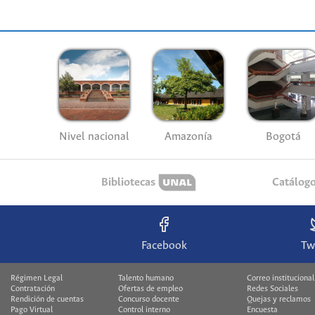
Nivel nacional
Amazonía
Bogotá
Bibliotecas
Catálog
Facebook
Tw
Régimen Legal
Talento humano
Correo institucional
Contratación
Ofertas de empleo
Redes Sociales
Rendición de cuentas
Concurso docente
Quejas y reclamos
Pago Virtual
Control interno
Encuesta