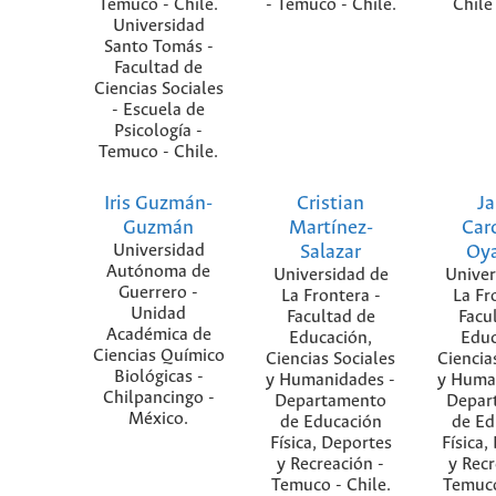
Temuco - Chile.
- Temuco - Chile.
Chile 
Universidad
Santo Tomás -
Facultad de
Ciencias Sociales
- Escuela de
Psicología -
Temuco - Chile.
Iris Guzmán-
Cristian
J
Guzmán
Martínez-
Car
Universidad
Salazar
Oy
Autónoma de
Universidad de
Univer
Guerrero -
La Frontera -
La Fr
Unidad
Facultad de
Facu
Académica de
Educación,
Educ
Ciencias Químico
Ciencias Sociales
Ciencia
Biológicas -
y Humanidades -
y Huma
Chilpancingo -
Departamento
Depar
México.
de Educación
de Ed
Física, Deportes
Física,
y Recreación -
y Recr
Temuco - Chile.
Temuco