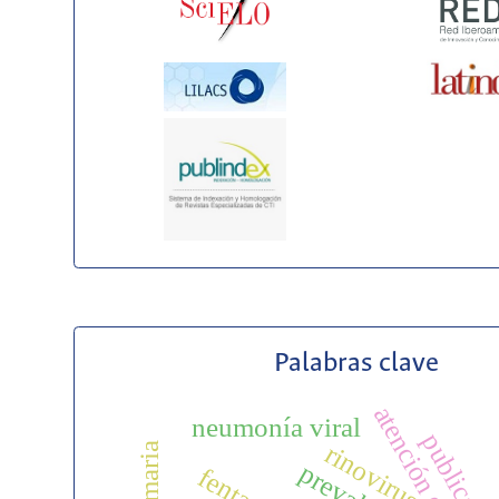
Palabras clave
neumonía viral
d
rinovirus