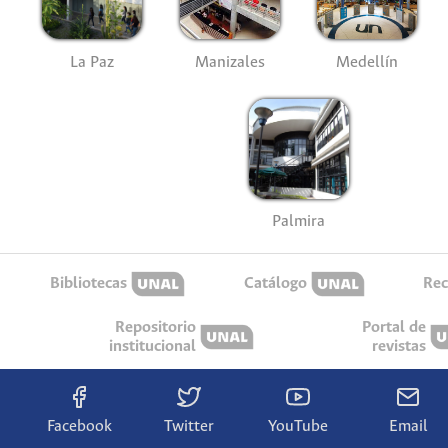
La Paz
Manizales
Medellín
Palmira
Bibliotecas
Catálogo
Rec
Repositorio
Portal de
institucional
revistas
Facebook
Twitter
YouTube
Email