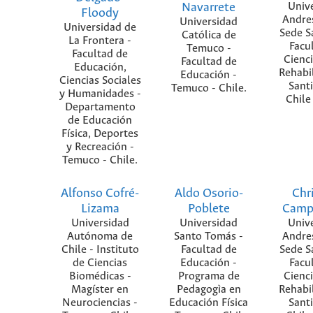
Navarrete
Univ
Floody
Andres
Universidad
Universidad de
Sede S
Católica de
La Frontera -
Facu
Temuco -
Facultad de
Cienci
Facultad de
Educación,
Rehabil
Educación -
Ciencias Sociales
Sant
Temuco - Chile.
y Humanidades -
Chile 
Departamento
de Educación
Física, Deportes
y Recreación -
Temuco - Chile.
Alfonso Cofré-
Aldo Osorio-
Chr
Lizama
Poblete
Camp
Universidad
Universidad
Univ
Autónoma de
Santo Tomás -
Andres
Chile - Instituto
Facultad de
Sede S
de Ciencias
Educación -
Facu
Biomédicas -
Programa de
Cienci
Magíster en
Pedagogìa en
Rehabil
Neurociencias -
Educación Física
Sant