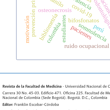
atención odontológ
publicacio
prevención primaria
prevalencia
fentanilo
covid-19
osteonecrosis
bibliometría
estudiantes
motivación
bifosfonatos
colombia
somnolencia
perú
pacientes
ruido ocupacional
Revista de la Facultad de Medicina
- Universidad Nacional de 
Carrera 30 No. 45-03. Edificio 471. Oficina 225. Facultad de M
Nacional de Colombia (Sede Bogotá). Bogotá. D.C., Colombia
Editor:
Franklin Escobar-Córdoba