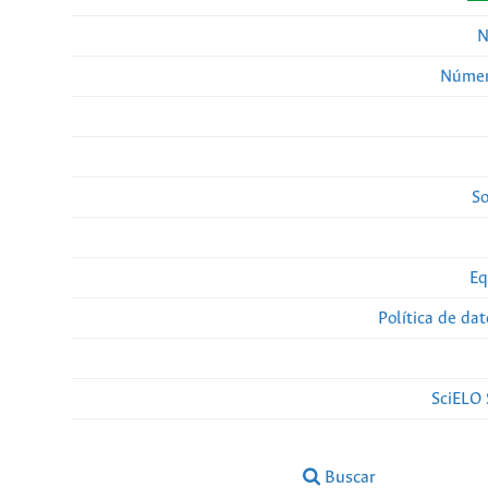
N
Númer
So
Eq
Política de da
SciELO 
Buscar