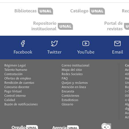
Bibliotecas
Catálogo
Rec
Repositorio
Portal de
institucional
revistas
Facebook
Twitter
YouTube
Email
Régimen Legal
Correo institucional
Co
Talento humano
Mapa del sitio
Av
Contratación
Redes Sociales
40
Ofertas de empleo
FAQ
He
Rendición de cuentas
Quejas y reclamos
Un
Concurso docente
Atención en línea
Bo
Pago Virtual
Encuesta
(+
Control interno
Contáctenos
00
Calidad
Estadísticas
© 
Buzón de notificaciones
Glosario
Al
di
Ac
Ac