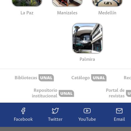
La Paz
Manizales
Medellín
Palmira
Bibliotecas
Catálogo
Rec
Repositorio
Portal de
institucional
revistas
Facebook
Twitter
YouTube
Email