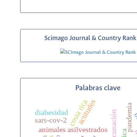
Scimago Journal & Country Rank 
Palabras clave
actitudes
costa rica
pandemia
diabesidad
vacunación
bi
sars-cov-2
animales asilvestrados