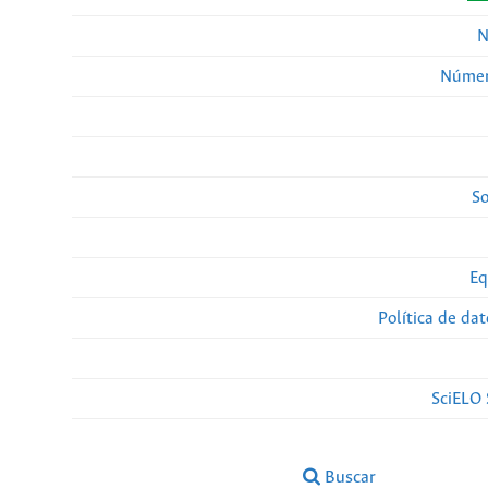
N
Númer
So
Eq
Política de da
SciELO 
Buscar