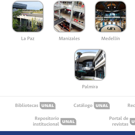
La Paz
Manizales
Medellín
Palmira
Bibliotecas
Catálogo
Rec
Repositorio
Portal de
institucional
revistas