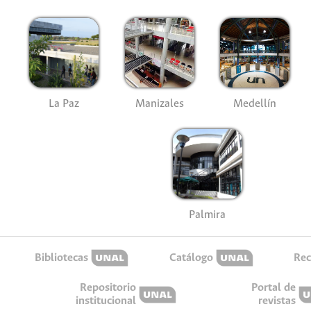
La Paz
Manizales
Medellín
Palmira
Bibliotecas
Catálogo
Rec
Repositorio
Portal de
institucional
revistas