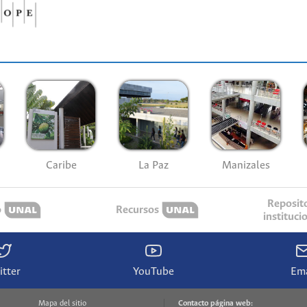
Caribe
La Paz
Manizales
Reposit
o
Recursos
instituci
itter
YouTube
Ema
Mapa del sitio
Contacto página web: