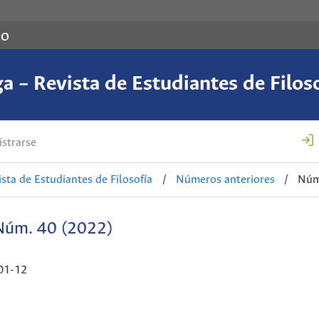
co
a – Revista de Estudiantes de Filos
strarse
ista de Estudiantes de Filosofía
/
Números anteriores
/
Núm
Núm. 40 (2022)
01-12