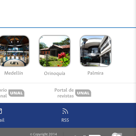
Medellín
Palmira
Orinoquía
orio
Portal de
onal
revistas
il
RSS
© Copyright 2014