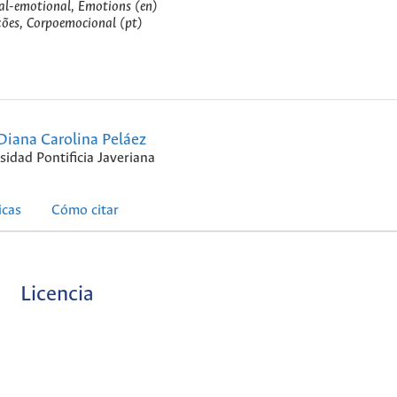
al-emotional, Emotions (en)
ões, Corpoemocional (pt)
Diana Carolina Peláez
sidad Pontificia Javeriana
icas
Cómo citar
Licencia