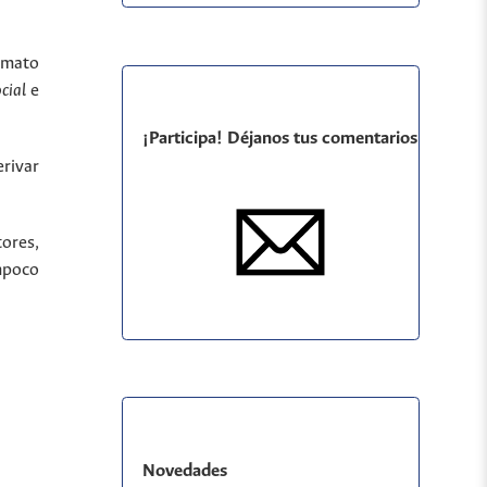
ormato
ocial
e
¡Participa! Déjanos tus comentarios
rivar
tores,
ampoco
Novedades