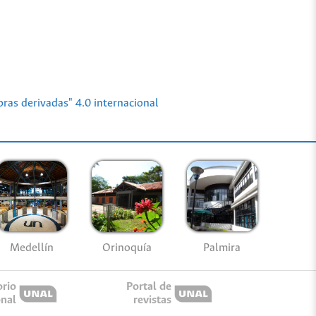
ras derivadas" 4.0 internacional
Medellín
Palmira
Orinoquía
orio
Portal de
onal
revistas