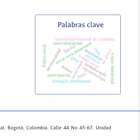
Palabras clave
universidad nacional de colombia
social work department
interculturalidad
familia
Étnico-racial
chile
decolonialidad
descolonial
sur global
pluralismo crítico
territorio
trabajo social
giros
social work
pesquisa-ação
history
espistemología
Ética
participación
formação profissional
al. Bogotá, Colombia. Calle 44 No 45-67. Unidad