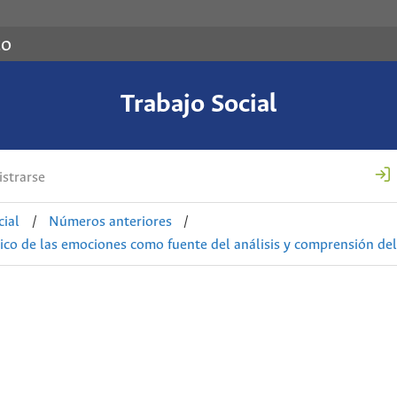
co
Trabajo Social
strarse
cial
/
Números anteriores
/
rico de las emociones como fuente del análisis y comprensión del