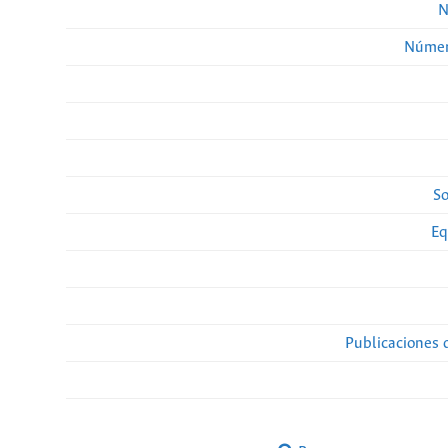
N
Númer
So
Eq
Publicaciones 