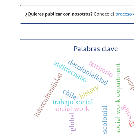
¿Quieres publicar con nosotros?
Conoce el
proceso 
Palabras clave
decolonialidad
antirracismo
territorio
social work department
interculturalidad
pesq
history
chile
trabajo social
giro
social work
descolonial
sur global
Ét