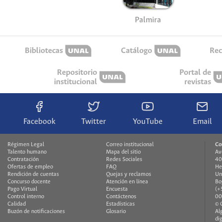
Palmira
Bibliotecas
Catálogo
Rec
Repositorio
Portal de
institucional
revistas
Facebook
Twitter
YouTube
Email
Régimen Legal
Correo institucional
Co
Talento humano
Mapa del sitio
Av
Contratación
Redes Sociales
40
Ofertas de empleo
FAQ
H
Rendición de cuentas
Quejas y reclamos
Un
Concurso docente
Atención en línea
Bo
Pago Virtual
Encuesta
(+
Control interno
Contáctenos
00
Calidad
Estadísticas
© 
Buzón de notificaciones
Glosario
Al
di