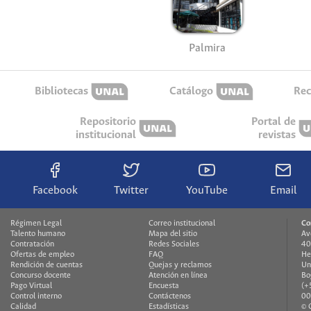
Palmira
Bibliotecas
Catálogo
Rec
Repositorio
Portal de
institucional
revistas
Facebook
Twitter
YouTube
Email
Régimen Legal
Correo institucional
Co
Talento humano
Mapa del sitio
Av
Contratación
Redes Sociales
40
Ofertas de empleo
FAQ
H
Rendición de cuentas
Quejas y reclamos
Un
Concurso docente
Atención en línea
Bo
Pago Virtual
Encuesta
(+
Control interno
Contáctenos
00
Calidad
Estadísticas
© 