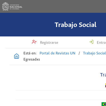
Trabajo Social
Registrarse
Entra
Está en:
Portal de Revistas UN
/
Trabajo Socia
Egresadxs
Tr