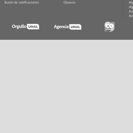
Buzón de notificaciones
Glosario
Al
di
Ac
Ac