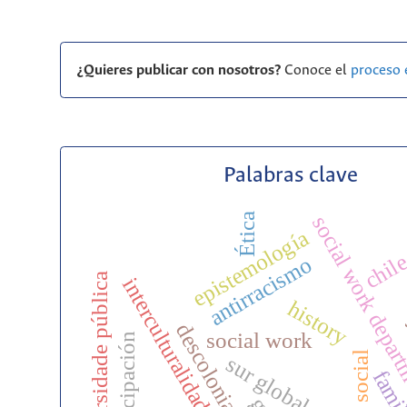
¿Quieres publicar con nosotros?
Conoce el
proceso 
Palabras clave
Ética
social work depar
epistemología
chil
antirracismo
universidade pública
interculturalidad
history
descolonial
social work
participación
sur global
famil