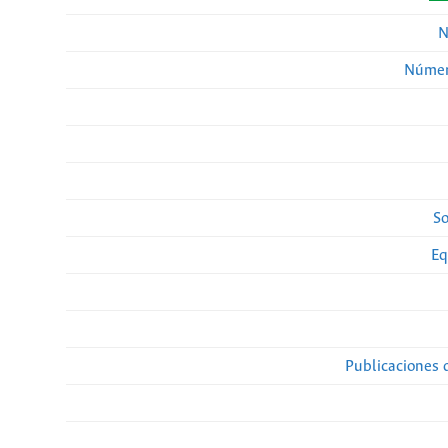
N
Númer
So
Eq
Publicaciones 