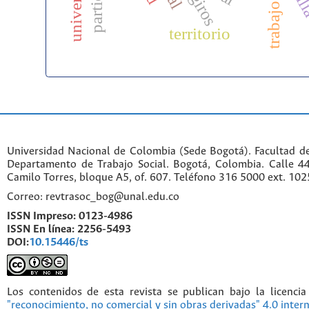
trabajo social
giros
territorio
Universidad Nacional de Colombia (Sede Bogotá). Facultad d
Departamento de Trabajo Social. Bogotá, Colombia. Calle 
Camilo Torres, bloque A5, of. 607. Teléfono 316 5000 ext. 10
Correo: revtrasoc_bog@unal.edu.co
ISSN Impreso:
0123-4986
ISSN En línea:
2256-5493
DOI:
10.15446/ts
Los contenidos de esta revista se publican bajo la licenci
"reconocimiento, no comercial y sin obras derivadas" 4.0 inter