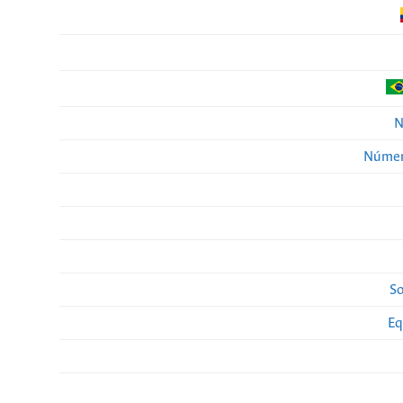
N
Númer
So
Eq