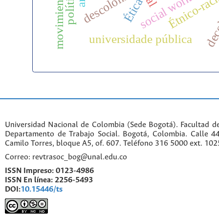
deco
descolonial
Étnico-raci
Ética
universidade pública
Universidad Nacional de Colombia (Sede Bogotá). Facultad d
Departamento de Trabajo Social. Bogotá, Colombia. Calle 
Camilo Torres, bloque A5, of. 607. Teléfono 316 5000 ext. 10
Correo: revtrasoc_bog@unal.edu.co
ISSN Impreso:
0123-4986
ISSN En línea:
2256-5493
DOI:
10.15446/ts