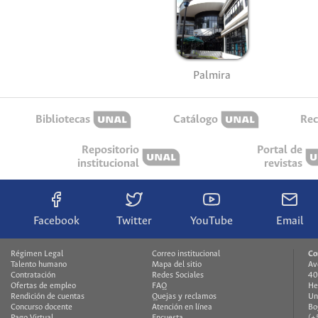
Palmira
Bibliotecas
Catálogo
Rec
Repositorio
Portal de
institucional
revistas
Facebook
Twitter
YouTube
Email
Régimen Legal
Correo institucional
Co
Talento humano
Mapa del sitio
Av
Contratación
Redes Sociales
40
Ofertas de empleo
FAQ
H
Rendición de cuentas
Quejas y reclamos
Un
Concurso docente
Atención en línea
Bo
Pago Virtual
Encuesta
(+