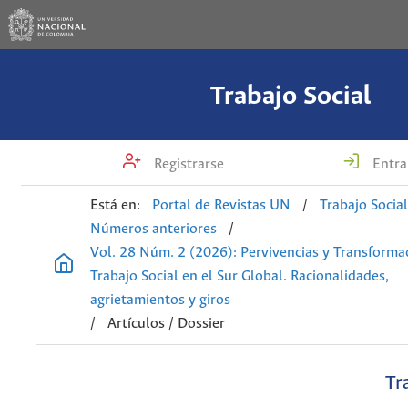
Trabajo Social
Registrarse
Entra
Está en:
Portal de Revistas UN
/
Trabajo Socia
Números anteriores
/
Vol. 28 Núm. 2 (2026): Pervivencias y Transforma
Trabajo Social en el Sur Global. Racionalidades,
agrietamientos y giros
/
Artículos / Dossier
Tr