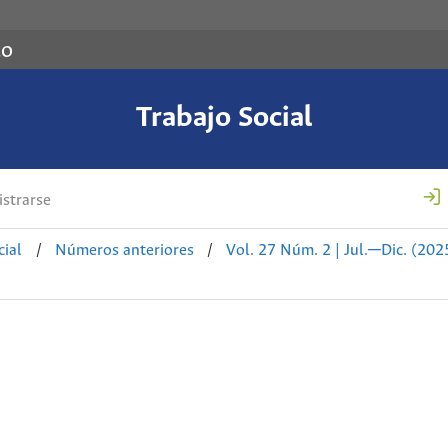
co
Trabajo Social
strarse
cial
/
Números anteriores
/
Vol. 27 Núm. 2 | Jul.─Dic. (2025