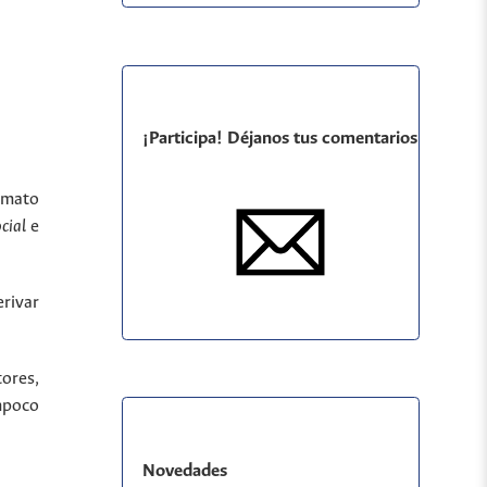
¡Participa! Déjanos tus comentarios
ormato
ocial
e
rivar
tores,
ampoco
Novedades