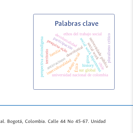
Palabras clave
ethos del trabajo social
decolonialidad
pluralismo crítico
participación
perspectiva afroindígena
universidade pública
social work department
pesquisa-ação
social work
descolonial
familia
territorio
trabajo social
giros
antirracismo
interculturalidad
chile
history
Ética
sur global
universidad nacional de colombia
al. Bogotá, Colombia. Calle 44 No 45-67. Unidad