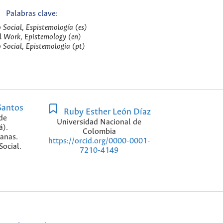
Palabras clave:
 Social, Espistemología (es)
l Work, Epistemology (en)
o Social, Epistemologia (pt)
Santos
Ruby Esther León Díaz
de
Universidad Nacional de
á).
Colombia
anas.
https://orcid.org/0000-0001-
ocial.
7210-4149