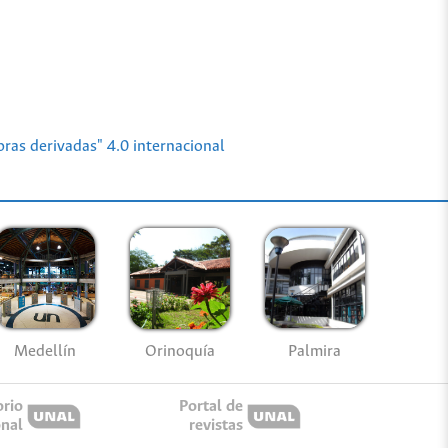
ras derivadas" 4.0 internacional
Medellín
Palmira
Orinoquía
orio
Portal de
onal
revistas