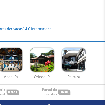
ras derivadas" 4.0 internacional
Medellín
Palmira
Orinoquía
orio
Portal de
onal
revistas