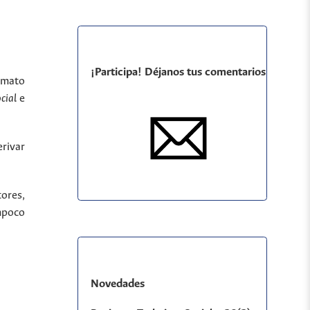
¡Participa! Déjanos tus comentarios
ormato
ocial
e
rivar
tores,
ampoco
Novedades