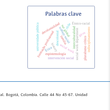
Palabras clave
Étnico-racial
decolonialidad
chile
universidade pública
sur global
interculturalidad
trabajo social
indisciplinamiento
social work department
formação profissional
descolonial
giros
familia
pluralismo crítico
history
social work
Ética
espistemología
intervención social
al. Bogotá, Colombia. Calle 44 No 45-67. Unidad