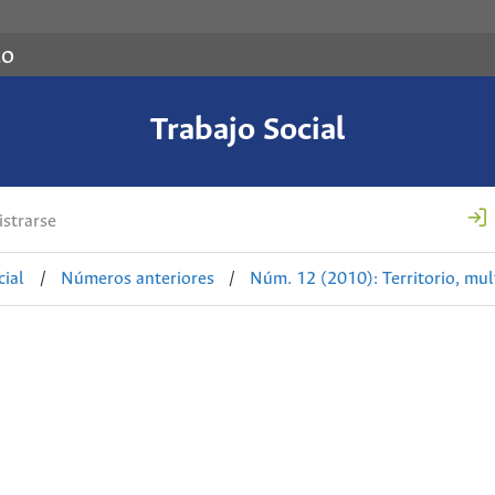
co
Trabajo Social
strarse
cial
/
Números anteriores
/
Núm. 12 (2010): Territorio, mul