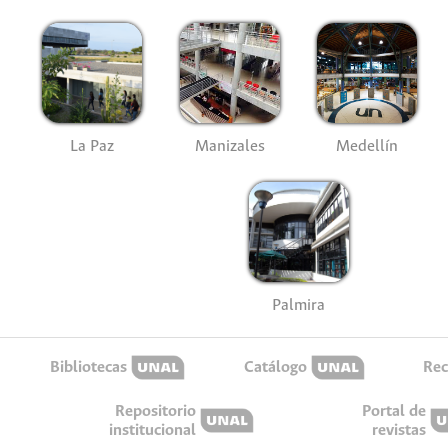
La Paz
Manizales
Medellín
Palmira
Bibliotecas
Catálogo
Rec
Repositorio
Portal de
institucional
revistas