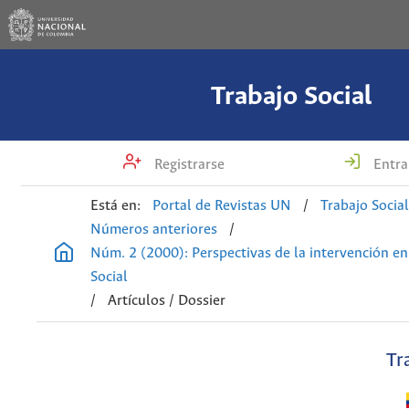
Trabajo Social
Registrarse
Entra
Está en:
Portal de Revistas UN
/
Trabajo Socia
Números anteriores
/
Núm. 2 (2000): Perspectivas de la intervención en
Social
/
Artículos / Dossier
Tr