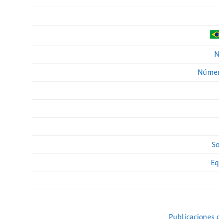
N
Númer
So
Eq
Publicaciones 