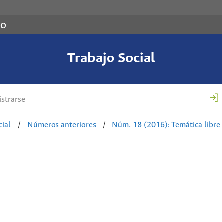
co
Trabajo Social
strarse
cial
/
Números anteriores
/
Núm. 18 (2016): Temática libre