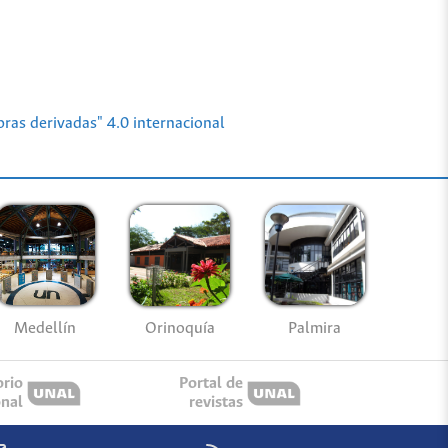
ras derivadas" 4.0 internacional
Medellín
Palmira
Orinoquía
orio
Portal de
onal
revistas