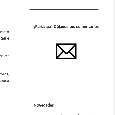
¡Participa! Déjanos tus comentarios
ormato
ocial
e
rivar
tores,
ampoco
Novedades