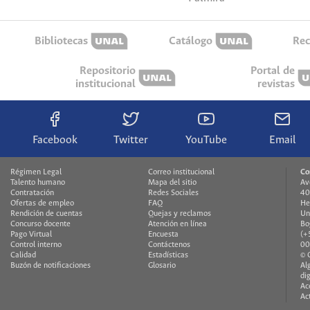
Bibliotecas
Catálogo
Rec
Repositorio
Portal de
institucional
revistas
Facebook
Twitter
YouTube
Email
Régimen Legal
Correo institucional
Co
Talento humano
Mapa del sitio
Av
Contratación
Redes Sociales
40
Ofertas de empleo
FAQ
H
Rendición de cuentas
Quejas y reclamos
Un
Concurso docente
Atención en línea
Bo
Pago Virtual
Encuesta
(+
Control interno
Contáctenos
00
Calidad
Estadísticas
© 
Buzón de notificaciones
Glosario
Al
di
Ac
Ac