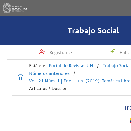
Trabajo Social
Registrarse
Entra
Está en:
Portal de Revistas UN
/
Trabajo Socia
Números anteriores
/
Vol. 21 Núm. 1 | Ene.─Jun. (2019): Temática libre
Artículos / Dossier
Tr