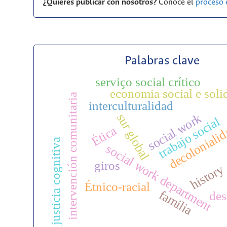
¿Quieres publicar con nosotros?
Conoce el
proceso 
Palabras clave
serviço social crítico
economia social e soli
intervención comunitaria
interculturalidad
social work
sur global
trabajo social
decoloniali
Ética
justicia cognitiva
social work department
giros
history
Étnico-racial
familia
des