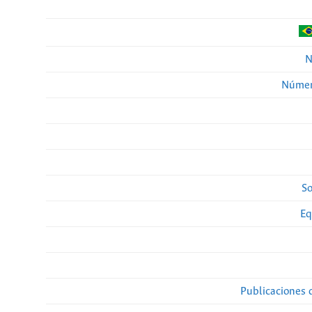
N
Númer
So
Eq
Publicaciones 