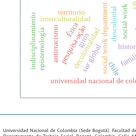
te
social work department
social work
descolonial
territorio
indisciplinamiento
interculturalidad
Ética
pesquisa-ação
antirracismo
t
decolonialidad
epistemología
giros
histo
sur global
famil
chile
universidad nacional de co
Universidad Nacional de Colombia (Sede Bogotá). Facultad d