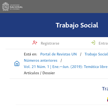
Trabajo Social
Registrarse
Entra
Está en:
Portal de Revistas UN
/
Trabajo Socia
Números anteriores
/
Vol. 21 Núm. 1 | Ene.─Jun. (2019): Temática libre
Artículos / Dossier
Tr