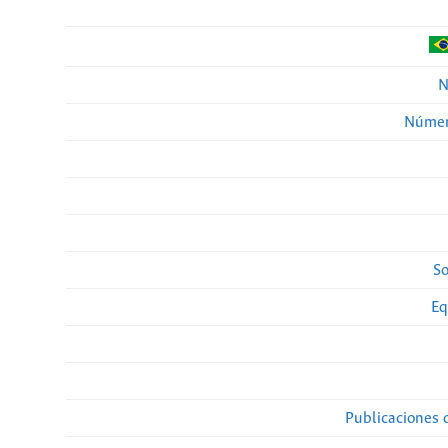
N
Númer
So
Eq
Publicaciones 