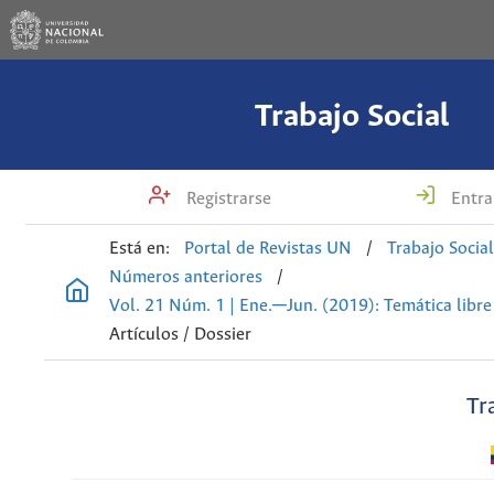
Trabajo Social
Registrarse
Entra
Está en:
Portal de Revistas UN
/
Trabajo Socia
Números anteriores
/
Vol. 21 Núm. 1 | Ene.─Jun. (2019): Temática libre
Artículos / Dossier
Tr