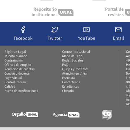
Repositorio
Portal de
institucional
revistas
Facebook
Twitter
YouTube
Email
Régimen Legal
Correo institucional
Co
Talento humano
Mapa del sitio
Av
Contratación
Redes Sociales
40
Ofertas de empleo
FAQ
H
Rendición de cuentas
Quejas y reclamos
Un
Concurso docente
Atención en línea
Bo
Pago Virtual
Encuesta
(+
Control interno
Contáctenos
00
Calidad
Estadísticas
© 
Buzón de notificaciones
Glosario
Al
di
Ac
Ac