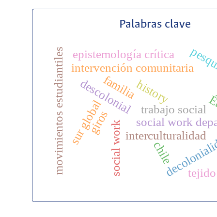
Palabras clave
pesqu
movimientos estudiantiles
epistemología crítica
intervención comunitaria
familia
descolonial
history
É
sur global
trabajo social
giros
social work dep
social work
interculturalidad
decolonial
chile
tejido