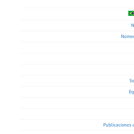
N
Númer
So
Eq
Publicaciones 