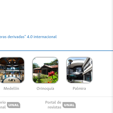
ras derivadas" 4.0 internacional
Medellín
Palmira
Orinoquía
orio
Portal de
onal
revistas