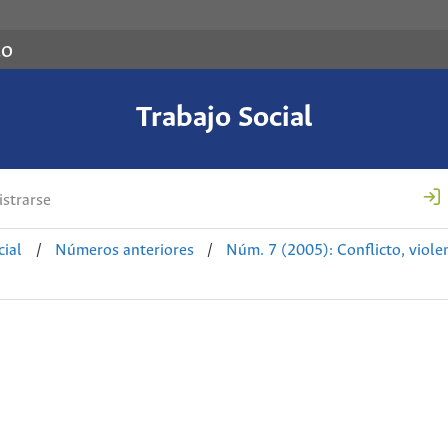
co
Trabajo Social
strarse
cial
/
Números anteriores
/
Núm. 7 (2005): Conflicto, violen