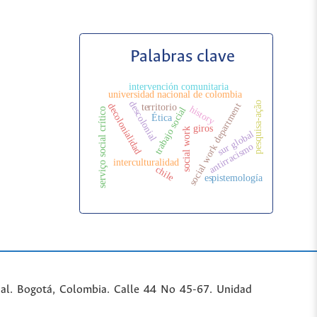
Palabras clave
intervención comunitaria
universidad nacional de colombia
descolonial
pesquisa-ação
decolonialidad
social work department
territorio
history
trabajo social
serviço social crítico
Ética
giros
social work
sur global
antirracismo
interculturalidad
chile
espistemología
al. Bogotá, Colombia. Calle 44 No 45-67. Unidad