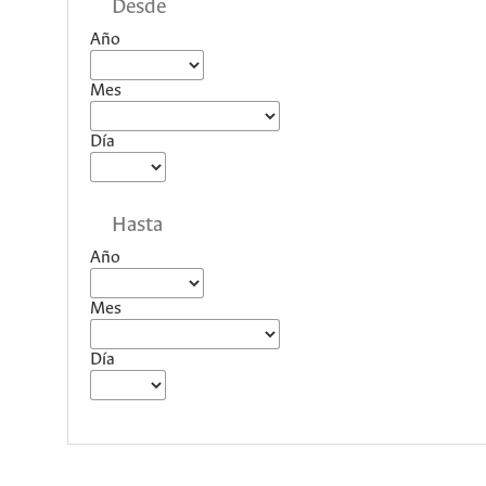
Desde
Año
Mes
Día
Hasta
Año
Mes
Día