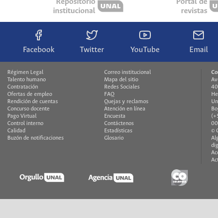
Repositorio
Portal de
institucional
revistas
Facebook
Twitter
YouTube
Email
Régimen Legal
Correo institucional
Co
Talento humano
Mapa del sitio
Av
Contratación
Redes Sociales
40
Ofertas de empleo
FAQ
He
Rendición de cuentas
Quejas y reclamos
Un
Concurso docente
Atención en línea
Bo
Pago Virtual
Encuesta
(+
Control interno
Contáctenos
00
Calidad
Estadísticas
© 
Buzón de notificaciones
Glosario
Al
di
Ac
Ac