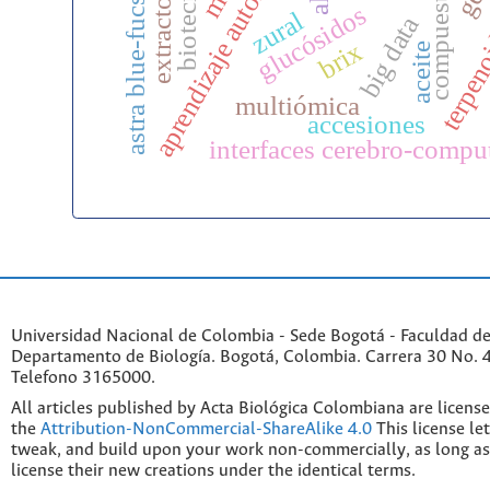
aprendizaje automático
astra blue-fucsina
glucósidos
zural
terpen
big data
brix
aceite
multiómica
accesiones
interfaces cerebro-compu
Universidad Nacional de Colombia - Sede Bogotá - Faculdad de
Departamento de Biología. Bogotá, Colombia. Carrera 30 No. 45
Telefono 3165000.
All articles published by Acta Biológica Colombiana are licens
the
Attribution-NonCommercial-ShareAlike 4.0
This license le
tweak, and build upon your work non-commercially, as long as
license their new creations under the identical terms.