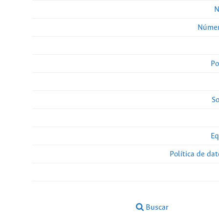
N
Númer
Po
So
Eq
Política de da
Buscar