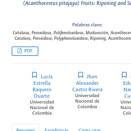
(Acanthocereus pitajaya) Fruits: Ripening and S
Palabras clave:
Catalasa, Peroxidasa, Polifenoloxidasa, Maduración, Acanthocer
Catalase, Peroxidase, Polyphenoloxidase, Ripening, Acanthocere
PDF
Lucía
Jhon
Estrella
Alexander
Ed
Baquero
Castro Rivera
Na
Duarte
Universidad
Cu
Nacional de
Universidad
Univ
Colombia
Nacional de
Naci
Colombia
Col
Resumen
Estadísticas
Cómo citar